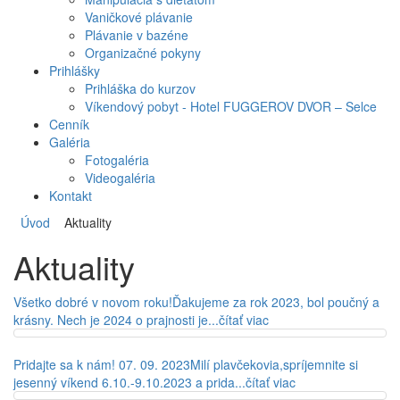
Vaničkové plávanie
Plávanie v bazéne
Organizačné pokyny
Prihlášky
Prihláška do kurzov
Víkendový pobyt - Hotel FUGGEROV DVOR – Selce
Cenník
Galéria
Fotogaléria
Videogaléria
Kontakt
Úvod
Aktuality
Aktuality
Všetko dobré v novom roku!
Ďakujeme za rok 2023, bol poučný a
krásny. Nech je 2024 o prajnosti je...
čítať viac
Pridajte sa k nám!
07. 09. 2023
Milí plavčekovia,spríjemnite si
jesenný víkend 6.10.-9.10.2023 a prida...
čítať viac