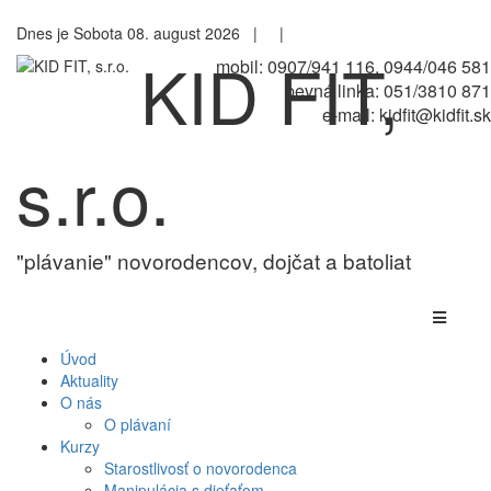
Dnes je Sobota 08. august 2026 |
|
KID FIT,
mobil: 0907/941 116, 0944/046 581
pevná linka: 051/3810 871
e-mail: kidfit@kidfit.sk
s.r.o.
"plávanie" novorodencov, dojčat a batoliat
Úvod
Aktuality
O nás
O plávaní
Kurzy
Starostlivosť o novorodenca
Manipulácia s dieťaťom