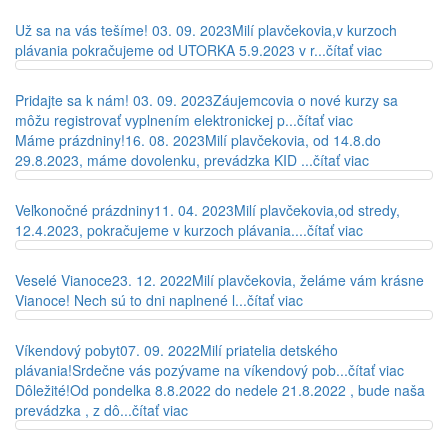
Už sa na vás tešíme!
03. 09. 2023
Milí plavčekovia,v kurzoch
plávania pokračujeme od UTORKA 5.9.2023 v r...
čítať viac
Pridajte sa k nám!
03. 09. 2023
Záujemcovia o nové kurzy sa
môžu registrovať vyplnením elektronickej p...
čítať viac
Máme prázdniny!
16. 08. 2023
Milí plavčekovia, od 14.8.do
29.8.2023, máme dovolenku, prevádzka KID ...
čítať viac
Veľkonočné prázdniny
11. 04. 2023
Milí plavčekovia,od stredy,
12.4.2023, pokračujeme v kurzoch plávania....
čítať viac
Veselé Vianoce
23. 12. 2022
Milí plavčekovia, želáme vám krásne
Vianoce! Nech sú to dni naplnené l...
čítať viac
Víkendový pobyt
07. 09. 2022
Milí priatelia detského
plávania!Srdečne vás pozývame na víkendový pob...
čítať viac
Dôležité!
Od pondelka 8.8.2022 do nedele 21.8.2022 , bude naša
prevádzka , z dô...
čítať viac