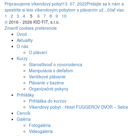
Pripravujeme víkendový pobyt
13. 07. 2022
Pridajte sa k nám a
spestrite si leto víkendovým pobytom s plávaním už...
čítať viac
1
2
3
4
5
6
7
8
9
10
©
2016 - 2026 KID FIT, s.r.o.
Zmeniť cookies preferencie
Úvod
Aktuality
O nás
O plávaní
Kurzy
Starostlivosť o novorodenca
Manipulácia s dieťaťom
Vaničkové plávanie
Plávanie v bazéne
Organizačné pokyny
Prihlášky
Prihláška do kurzov
Víkendový pobyt - Hotel FUGGEROV DVOR – Selce
Cenník
Galéria
Fotogaléria
Videogaléria