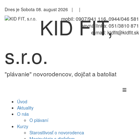
Dnes je Sobota 08. august 2026 |
|
KID FIT,
mobil: 0907/941 116, 0944/046 581
pevná linka: 051/3810 871
e-mail: kidfit@kidfit.sk
s.r.o.
"plávanie" novorodencov, dojčat a batoliat
Úvod
Aktuality
O nás
O plávaní
Kurzy
Starostlivosť o novorodenca
Manipulácia s dieťaťom