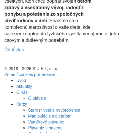
všetkých, ktorí chcú dopriať svojim
deťom
zdravý a všestranný vývoj, radosť z
pohybu a potešenie zo spoločných
chvíľ rodičov a detí
. Snažíme sa o
komplexnú starostlivosť o vaše dieťa, kde
sa okrem naplnenia fyzického vyžitia venujeme aj jeho
citovým a duševným potrebám.
Čítať viac
©
2016 - 2026 KID FIT, s.r.o.
Zmeniť cookies preferencie
Úvod
Aktuality
O nás
O plávaní
Kurzy
Starostlivosť o novorodenca
Manipulácia s dieťaťom
Vaničkové plávanie
Plávanie v bazéne