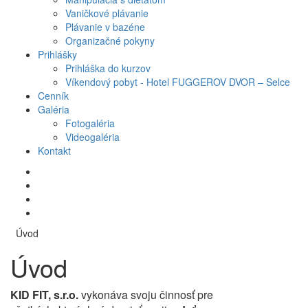
Vaničkové plávanie
Plávanie v bazéne
Organizačné pokyny
Prihlášky
Prihláška do kurzov
Víkendový pobyt - Hotel FUGGEROV DVOR – Selce
Cenník
Galéria
Fotogaléria
Videogaléria
Kontakt
Úvod
Úvod
KID FIT, s.r.o.
vykonáva svoju činnosť pre