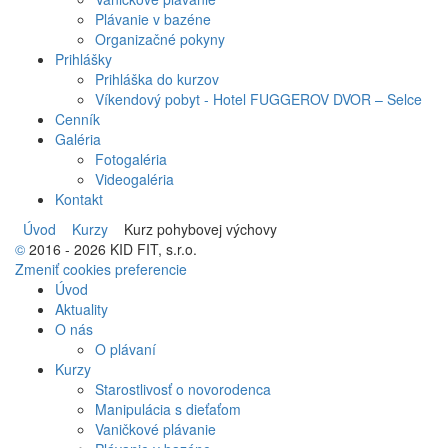
Plávanie v bazéne
Organizačné pokyny
Prihlášky
Prihláška do kurzov
Víkendový pobyt - Hotel FUGGEROV DVOR – Selce
Cenník
Galéria
Fotogaléria
Videogaléria
Kontakt
Úvod
Kurzy
Kurz pohybovej výchovy
©
2016 - 2026 KID FIT, s.r.o.
Zmeniť cookies preferencie
Úvod
Aktuality
O nás
O plávaní
Kurzy
Starostlivosť o novorodenca
Manipulácia s dieťaťom
Vaničkové plávanie