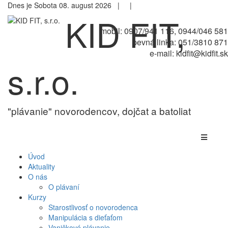
Dnes je Sobota 08. august 2026 |
|
KID FIT,
mobil: 0907/941 116, 0944/046 581
pevná linka: 051/3810 871
e-mail: kidfit@kidfit.sk
s.r.o.
"plávanie" novorodencov, dojčat a batoliat
Úvod
Aktuality
O nás
O plávaní
Kurzy
Starostlivosť o novorodenca
Manipulácia s dieťaťom
Vaničkové plávanie