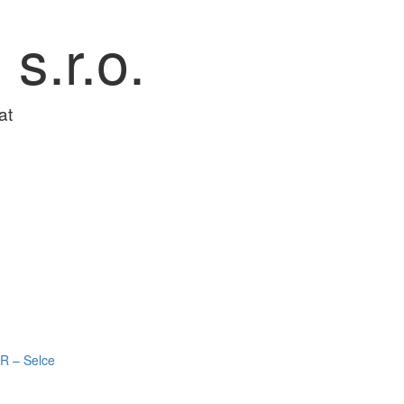
 s.r.o.
at
R – Selce