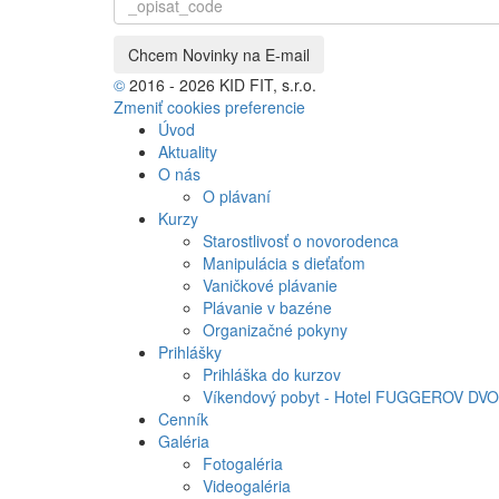
©
2016 - 2026 KID FIT, s.r.o.
Zmeniť cookies preferencie
Úvod
Aktuality
O nás
O plávaní
Kurzy
Starostlivosť o novorodenca
Manipulácia s dieťaťom
Vaničkové plávanie
Plávanie v bazéne
Organizačné pokyny
Prihlášky
Prihláška do kurzov
Víkendový pobyt - Hotel FUGGEROV DVO
Cenník
Galéria
Fotogaléria
Videogaléria