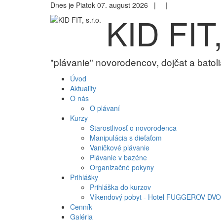
Dnes je Piatok 07. august 2026 |
|
KID FIT,
"plávanie" novorodencov, dojčat a batoli
Úvod
Aktuality
O nás
O plávaní
Kurzy
Starostlivosť o novorodenca
Manipulácia s dieťaťom
Vaničkové plávanie
Plávanie v bazéne
Organizačné pokyny
Prihlášky
Prihláška do kurzov
Víkendový pobyt - Hotel FUGGEROV DVO
Cenník
Galéria