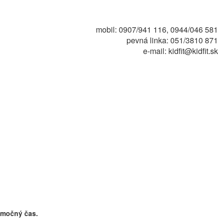
mobil: 0907/941 116, 0944/046 581
pevná linka: 051/3810 871
e-mail: kidfit@kidfit.sk
nimočný čas.