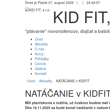
Dnes je Piatok 07. august 2026 |
|
24:40:57
KID FIT,
"plávanie" novorodencov, dojčat a batoli
Úvod
Aktuality
O nás
Kurzy
Prihlášky
Cenník
Galéria
Kontakt
Úvod
Aktuality
NATÁČANIE v KIDFIT
NATÁČANIE v KIDFI
Milí plavčekovia a rodičia, už čoskoro budete mať
Dňa 16.11.2025 sa bude konať natáčanie v našom K