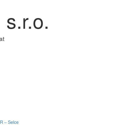
 s.r.o.
at
R – Selce