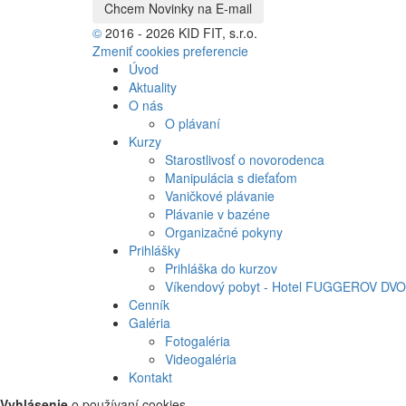
©
2016 - 2026 KID FIT, s.r.o.
Zmeniť cookies preferencie
Úvod
Aktuality
O nás
O plávaní
Kurzy
Starostlivosť o novorodenca
Manipulácia s dieťaťom
Vaničkové plávanie
Plávanie v bazéne
Organizačné pokyny
Prihlášky
Prihláška do kurzov
Víkendový pobyt - Hotel FUGGEROV DVO
Cenník
Galéria
Fotogaléria
Videogaléria
Kontakt
Vyhlásenie
o používaní cookies