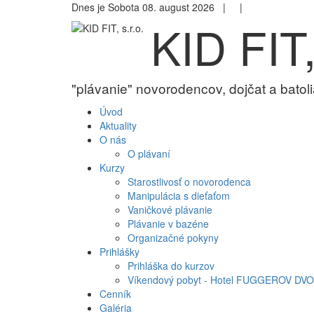
Dnes je Sobota 08. august 2026 |
|
KID FIT,
"plávanie" novorodencov, dojčat a batoli
Úvod
Aktuality
O nás
O plávaní
Kurzy
Starostlivosť o novorodenca
Manipulácia s dieťaťom
Vaničkové plávanie
Plávanie v bazéne
Organizačné pokyny
Prihlášky
Prihláška do kurzov
Víkendový pobyt - Hotel FUGGEROV DVO
Cenník
Galéria